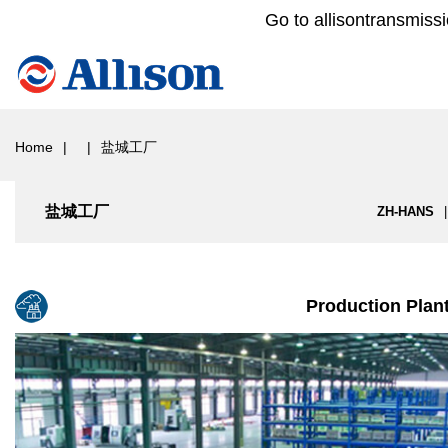
Go to allisontransmiss
Home
盐城工厂
盐城工厂
ZH-HANS
Production Plan