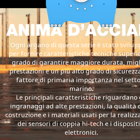
Ogni argano di questa serie è stato svilup
per fornire caratteristiche tecniche superio
grado di garantire maggiore durata, migl
prestazioni e un più alto grado di sicurezz
fattore di primaria importanza nel sett
marino.
Le principali caratteristiche riguardano 
ingranaggi ad alte prestazioni, la qualità 
costruzione e i materiali usati per la realizz
dei sensori di coppia hi-tech e i dispositi
elettronici.